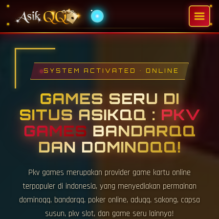
SYSTEM ACTIVATED • ONLINE
GAMES SERU DI
SITUS ASIKQQ :
PKV
GAMES
BANDARQQ
DAN DOMINOQQ!
Pkv games merupakan provider game kartu online
terpopuler di indonesia, yang menyediakan permainan
dominoqq, bandarqq, poker online, aduqq, sakong, capsa
susun, pkv slot, dan game seru lainnya!