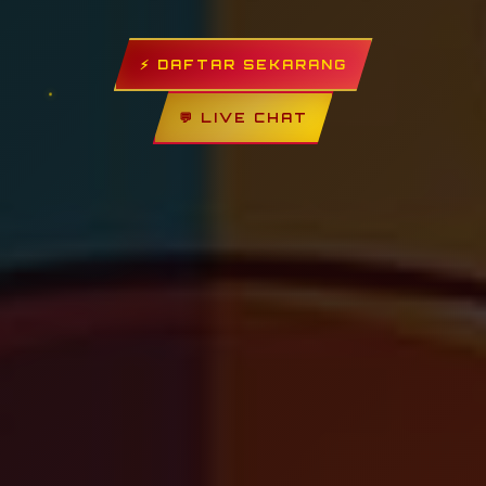
⚡ DAFTAR SEKARANG
💬 LIVE CHAT