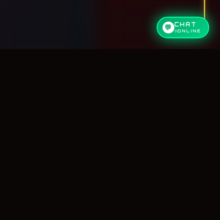
CHAT
💬
ONLINE
⚡
⚡
ANG DI ASIKQQ!
BANDARQQ!
DOMIN
LIVE • JACKPOT UPDATE
// TOTAL JACKPOT SAAT INI //
Rp.
508,047,477
Dapatkan kesempatan mendapatkan jackpot di atas!