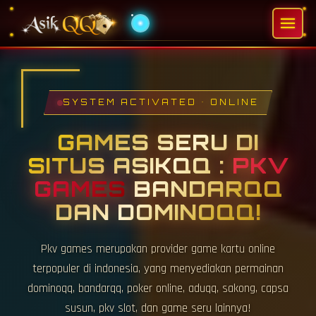
SYSTEM ACTIVATED • ONLINE
GAMES SERU DI
SITUS ASIKQQ :
PKV
GAMES
BANDARQQ
DAN DOMINOQQ!
Pkv games merupakan provider game kartu online
terpopuler di indonesia, yang menyediakan permainan
dominoqq, bandarqq, poker online, aduqq, sakong, capsa
susun, pkv slot, dan game seru lainnya!