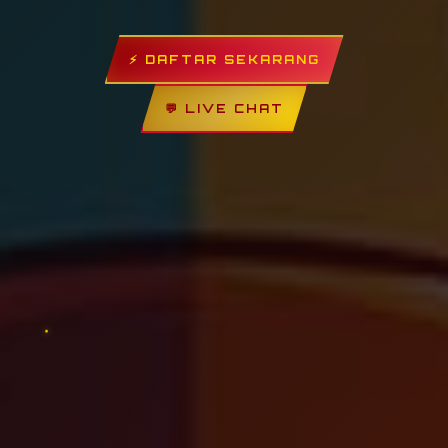
⚡ DAFTAR SEKARANG
💬 LIVE CHAT